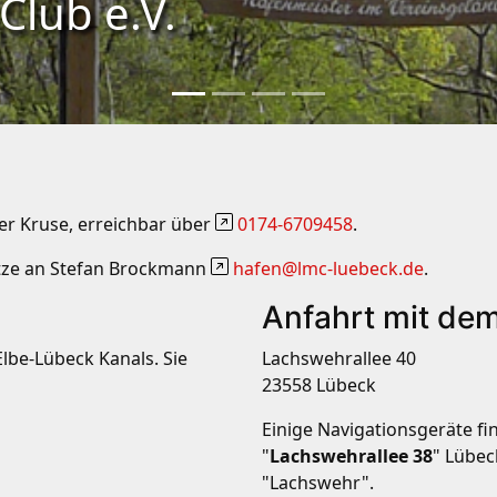
lub e.V.
er Kruse, erreichbar über
0174-6709458
.
ätze an Stefan Brockmann
hafen@lmc-luebeck.de
.
Anfahrt mit d
lbe-Lübeck Kanals. Sie
Lachswehrallee 40
23558 Lübeck
Einige Navigationsgeräte fi
"
Lachswehrallee 38
" Lübeck
"Lachswehr".