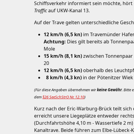
Schiffsverkehr informiert sein möchte, hör
Traffic
auf UKW-Kanal 13.
Auf der Trave gelten unterschiedliche Ges
12 km/h (6,5 kn)
im Travemünder Hafe
Achtung:
Dies gilt bereits ab Tonnenpaa
Mole
15 km/h (8,1 kn)
zwischen Tonnenpaar 
20
12 km/h (6,5 kn)
oberhalb des Leuchtpf
8 km/h (4,3 kn)
in der Pötenitzer Wiek
(Für diese Angaben übernehmen wir
keine Gewähr
. Bitte
dem
§26 SeeSchStrO Nr. 12.10
)
Kurz nach der Eric-Warburg-Brück teilt sic
erreicht unsere Liegeplätze entweder recht
(Durchfahrtshöhe 4,10 m - Wassertiefe 2 m) 
Kanaltrave. Beide führen zum Elbe-Lübeck-K