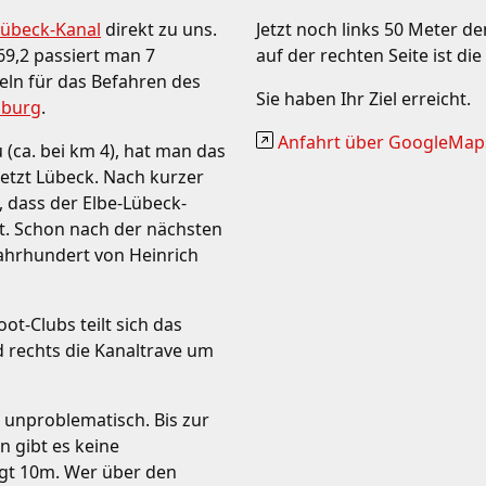
Lübeck-Kanal
direkt zu uns.
Jetzt noch links 50 Meter 
69,2 passiert man 7
auf der rechten Seite ist di
eln für das Befahren des
Sie haben Ihr Ziel erreicht.
nburg
.
Anfahrt über GoogleMaps 
 (ca. bei km 4), hat man das
jetzt Lübeck. Nach kurzer
, dass der Elbe-Lübeck-
nt. Schon nach der nächsten
 Jahrhundert von Heinrich
t-Clubs teilt sich das
d rechts die Kanaltrave um
e unproblematisch. Bis zur
 gibt es keine
ägt 10m. Wer über den